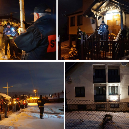
2988 31460613834 o
dsc02991 3146061359
996 31491729613 o
dsc03000 32152747472 