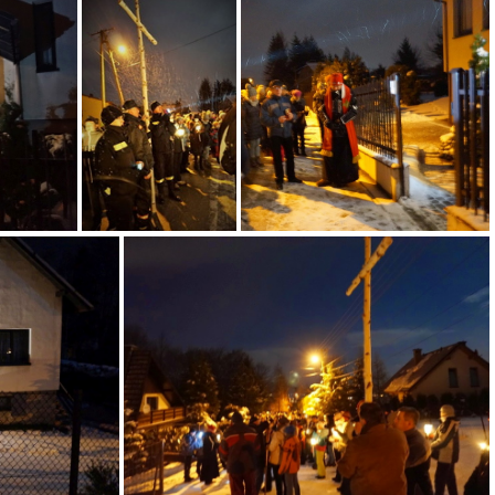
4 o
dsc02992 32152749552 o
o
dsc03001 32263186716 o
dsc03002 31460611534 o