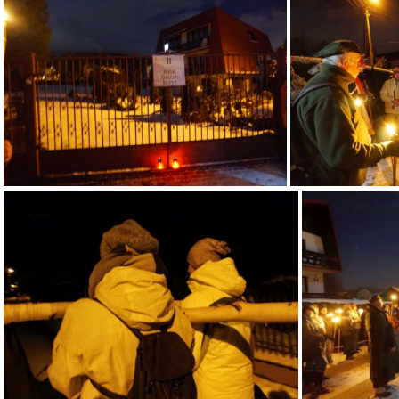
dsc02983 31460614254 o
dsc0
dsc02994 32152748812 o
dsc02