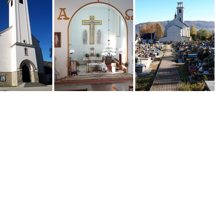
81061 o
dsc00328 40834380164 o
Resized 20191017 100545 517
Resized 20191017 100126 6723
Resized 20191017 101527 7484
Resized 20191017 100536 6459