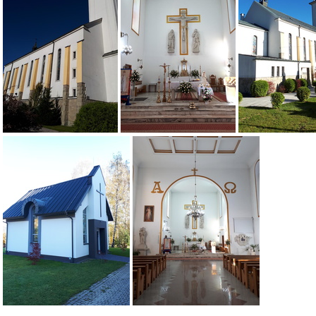
dsc00326 40652707945 o
dsc
Resized 20191017 100814 3853
Resized 20191017 101633 853