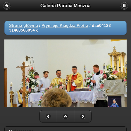
Galeria Parafia Meszna
Strona główna
/
Prymicje Księdza Piotra
/
dsc04123
31460566094 o