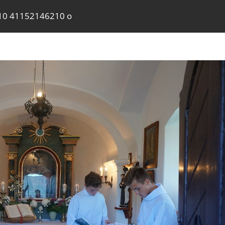
10 41152146210 o