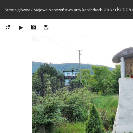
dsc009
Strona główna
/
Majowe Nabożeństwa przy kapliczkach 2018
/