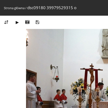
dsc09180 39979529315 o
Strona główna
/