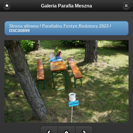
Galeria Parafia Meszna
Strona główna
/
Parafialny Festyn Rodzinny 2023
/
DSC00899