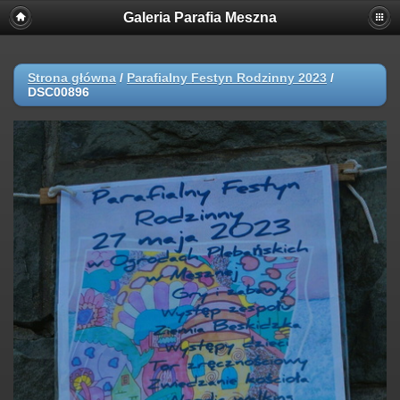
Galeria Parafia Meszna
Strona główna
/
Parafialny Festyn Rodzinny 2023
/
DSC00896