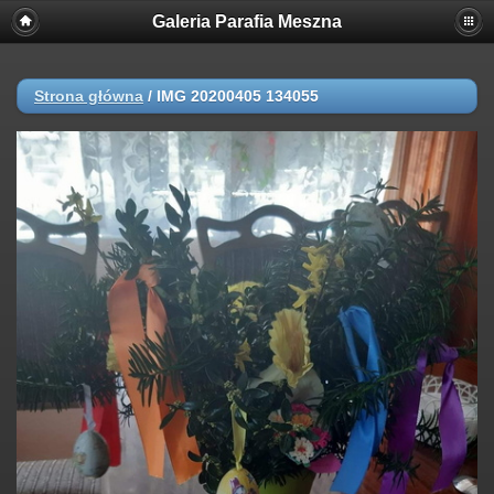
Galeria Parafia Meszna
Strona główna
/
IMG 20200405 134055