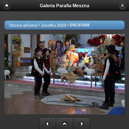
Galeria Parafia Meszna
Strona główna
/
Jasełka 2020
/
DSC07608