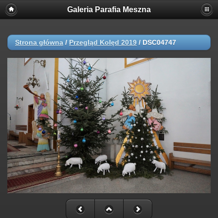
Galeria Parafia Meszna
Strona główna
/
Przegląd Kolęd 2019
/
DSC04747