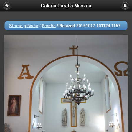
Galeria Parafia Meszna
Strona główna
/
Parafia
/
Resized 20191017 101124 1157